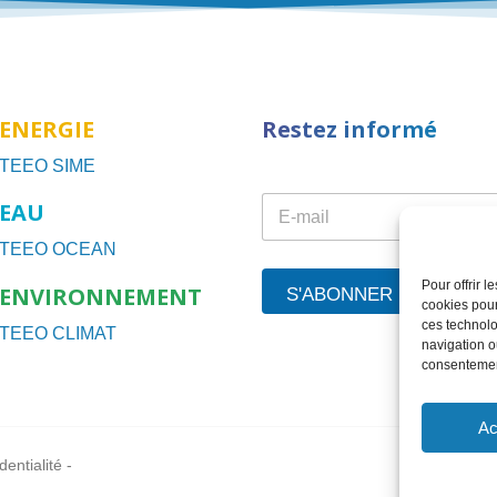
ENERGIE
Restez informé
TEEO SIME
E
E
EAU
m
m
a
a
TEEO OCEAN
i
i
l
Pour offrir 
l
ENVIRONNEMENT
*
S'ABONNER
cookies pour
*
E
ces technolo
TEEO CLIMAT
m
navigation ou
a
consentement
i
l
Ac
dentialité
-