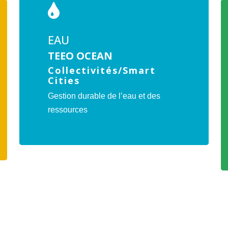
L
l'offre
v
TEEO
l'
OCEAN
EAU
T
TEEO OCEAN
C
Collectivités/Smart
Cities
Gestion durable de l’eau et des
ressources