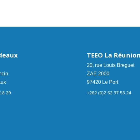
deaux
TEEO La Réunio
20, rue Louis Breguet
ncin
ZAE 2000
aux
97420 Le Port
 18 29
+262 (0)2 62 97 53 24