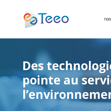
Skip
to
main
TEE
content
Des technologi
pointe au servi
l’environneme