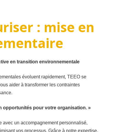
uriser
:
mise
en
ementaire
tive en transition
environnementale
nementales évoluent rapidement, TEEO se
us aider à transformer les contraintes
sance.
en opportunités pour
votre organisation. »
ive avec un accompagnement personnalisé,
timisant vos processus. Grâce à notre expertise,