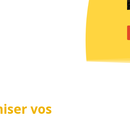
miser
vos