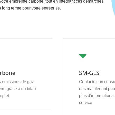
 votre empreinte carbone, tout en intégrant ces démarches
à long terme pour votre entreprise.
arbone
SM-GES
s émissions de gaz
Contactez un cons
erre grâce à un bilan
dès maintenant pour
mplet
plus d’informations 
service