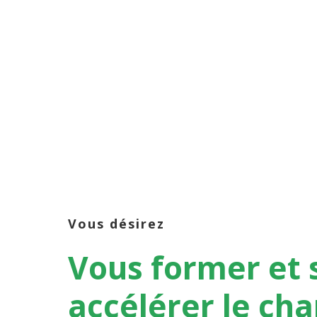
Vous désirez
Vous
former
et
accélérer
le
ch