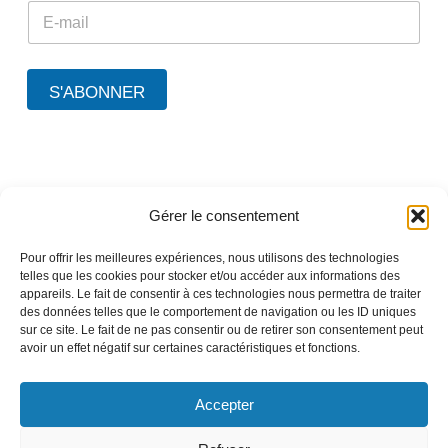
E
E
m
m
a
a
i
i
l
l
S'ABONNER
*
E
m
a
i
l
Gérer le consentement
A propos de TEEO
Nos solutions
Pour offrir les meilleures expériences, nous utilisons des technologies
Nos références
telles que les cookies pour stocker et/ou accéder aux informations des
appareils. Le fait de consentir à ces technologies nous permettra de traiter
Nos partenaires
des données telles que le comportement de navigation ou les ID uniques
Nous contacter
sur ce site. Le fait de ne pas consentir ou de retirer son consentement peut
avoir un effet négatif sur certaines caractéristiques et fonctions.
Accepter