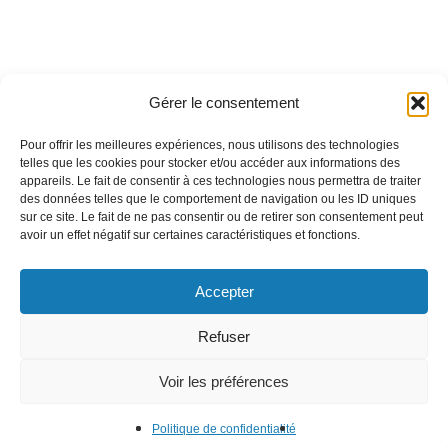
a
i
l
E
m
Gérer le consentement
A propos de TEEO
a
i
Nos solutions
Pour offrir les meilleures expériences, nous utilisons des technologies
l
Nos références
telles que les cookies pour stocker et/ou accéder aux informations des
appareils. Le fait de consentir à ces technologies nous permettra de traiter
Nos partenaires
des données telles que le comportement de navigation ou les ID uniques
Nous contacter
sur ce site. Le fait de ne pas consentir ou de retirer son consentement peut
avoir un effet négatif sur certaines caractéristiques et fonctions.
Accepter
Refuser
© TEEO Le management énergétique -
Mentions
-
Confidentialité
-
Cookies
Voir les préférences
linkedin
Politique de confidentialité