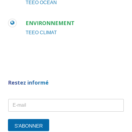
TEEO OCEAN
ENVIRONNEMENT
TEEO CLIMAT
Restez informé
E
E
m
m
a
a
i
i
l
l
E
S'ABONNER
*
m