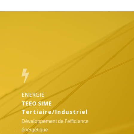
Lien
vers
l'offre
TEEO
SIME
ENERGIE
TEEO SIME
Tertiaire/Industriel
Développement de l’efficience
énergétique