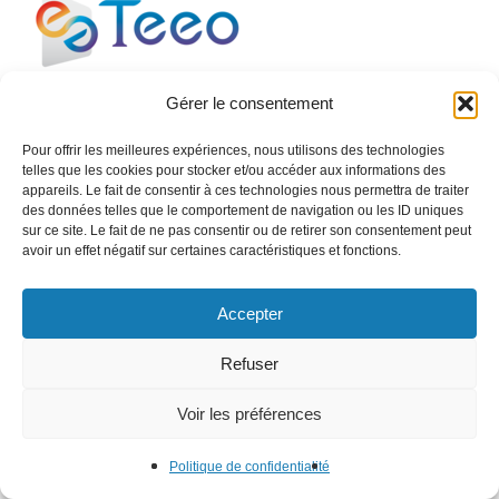
Gérer le consentement
Le management énergétique et environnemental au
service de vos entreprises pour améliorer vos usages
Pour offrir les meilleures expériences, nous utilisons des technologies
énergétiques et votre empreinte sur l’environnement.
telles que les cookies pour stocker et/ou accéder aux informations des
appareils. Le fait de consentir à ces technologies nous permettra de traiter
des données telles que le comportement de navigation ou les ID uniques
sur ce site. Le fait de ne pas consentir ou de retirer son consentement peut
avoir un effet négatif sur certaines caractéristiques et fonctions.
ENERGIE
TEEO SIME
Accepter
Refuser
EAU
Voir les préférences
TEEO OCEAN
Politique de confidentialité
ENVIRONNEMENT