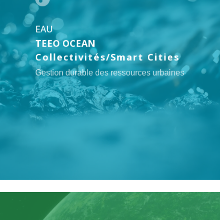
EAU
TEEO OCEAN
Collectivités/Smart Cities
Gestion durable des ressources urbaines
Lien
vers