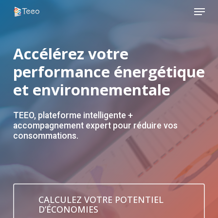
Menu
Skip
to
Close
main
Menu
content
Accélérez votre
performance énergétique
et environnementale
TEEO, plateforme intelligente +
accompagnement expert pour réduire vos
consommations.
CALCULEZ VOTRE POTENTIEL
D’ÉCONOMIES