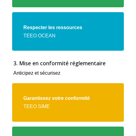
Lien
vers
Respecter les ressources
l'offre
TEEO OCEAN
TEEO
OCEAN
3. Mise en conformité réglementaire
Anticipez et sécurisez
Lien
vers
Garantissez votre conformité
l'offre
TEEO SIME
TEEO
SIME
Lien