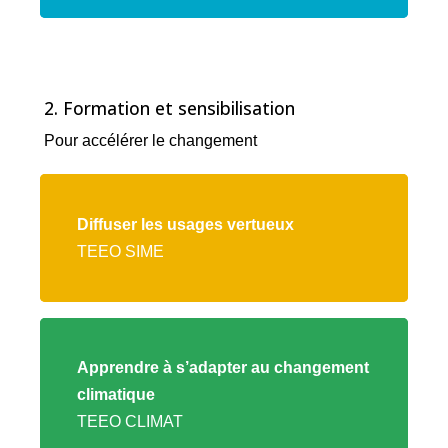
2. Formation et sensibilisation
Pour accélérer le changement
Lien
vers
Diffuser les usages vertueux
l'offre
TEEO SIME
TEEO
SIME
Lien
vers
Apprendre à s’adapter au changement
l'offre
climatique
TEEO
TEEO CLIMAT
CLIMAT