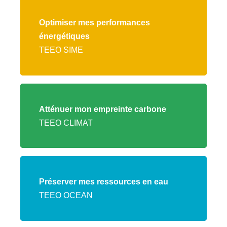
Lien
vers
Optimiser mes performances
l'offre
énergétiques
TEEO
TEEO SIME
SIME
Lien
vers
Atténuer mon empreinte carbone
l'offre
TEEO CLIMAT
TEEO
CLIMAT
Lien
vers
Préserver mes ressources en eau
l'offre
TEEO OCEAN
TEEO
OCEAN