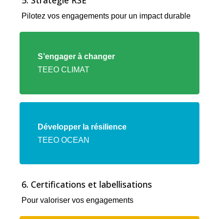
Pilotez vos engagements pour un impact durable
Lien
vers
S’engager à changer
l'offre
TEEO CLIMAT
TEEO
CLIMAT
Lien
vers
Développer la résilience
l'offre
TEEO OCEAN
TEEO
OCEAN
6. Certifications et labellisations
Pour valoriser vos engagements