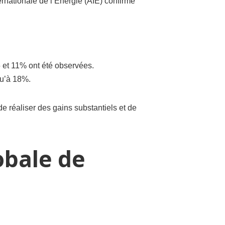
rnationale de l’Énergie (AIE) confirme
.
 et 11% ont été observées.
qu’à 18%.
e réaliser des gains substantiels et de
obale de