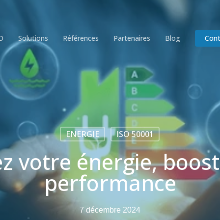
O
Solutions
Références
Partenaires
Blog
Cont
ENERGIE
ISO 50001
ez votre énergie, boost
performance
7 décembre 2024