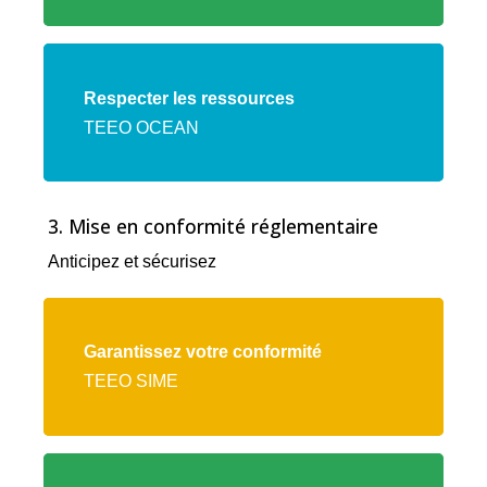
Lien
vers
Respecter les ressources
l'offre
TEEO OCEAN
TEEO
OCEAN
3. Mise en conformité réglementaire
Anticipez et sécurisez
Lien
vers
Garantissez votre conformité
l'offre
TEEO SIME
TEEO
SIME
Lien