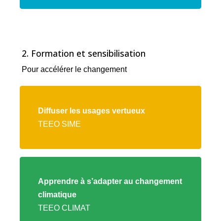
2. Formation et sensibilisation
Pour accélérer le changement
Lien
vers
Diffuser les usages vertueux
l'offre
TEEO SIME
TEEO
SIME
Lien
vers
Apprendre à s’adapter au changement
l'offre
climatique
TEEO
TEEO CLIMAT
CLIMAT