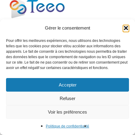
Gérer le consentement
Le management énergétique et environnemental au
service de vos entreprises pour améliorer vos usages
Pour offrir les meilleures expériences, nous utilisons des technologies
énergétiques et votre empreinte sur l’environnement.
telles que les cookies pour stocker et/ou accéder aux informations des
appareils. Le fait de consentir à ces technologies nous permettra de traiter
des données telles que le comportement de navigation ou les ID uniques
sur ce site. Le fait de ne pas consentir ou de retirer son consentement peut
avoir un effet négatif sur certaines caractéristiques et fonctions.
ENERGIE
TEEO SIME
Accepter
Refuser
EAU
Voir les préférences
TEEO OCEAN
Politique de confidentialité
ENVIRONNEMENT