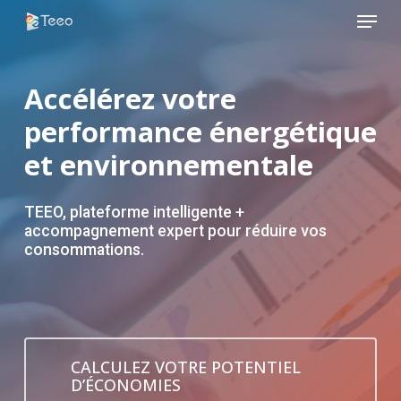
Menu
Skip
to
Close
main
Menu
content
Accélérez votre
performance énergétique
et environnementale
TEEO, plateforme intelligente +
accompagnement expert pour réduire vos
consommations.
CALCULEZ VOTRE POTENTIEL
D’ÉCONOMIES