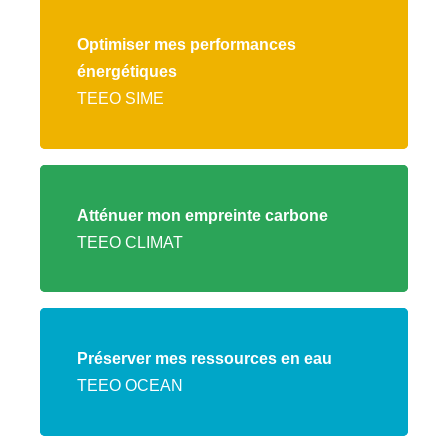
Lien
vers
Optimiser mes performances
l'offre
énergétiques
TEEO
TEEO SIME
SIME
Lien
vers
Atténuer mon empreinte carbone
l'offre
TEEO CLIMAT
TEEO
CLIMAT
Lien
vers
Préserver mes ressources en eau
l'offre
TEEO OCEAN
TEEO
OCEAN