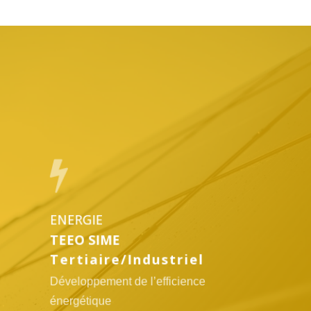
Lien
vers
l'offre
TEEO
SIME
ENERGIE
TEEO SIME
Tertiaire/Industriel
Développement de l’efficience
énergétique