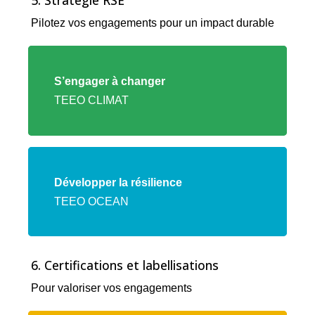
Pilotez vos engagements pour un impact durable
Lien
vers
S’engager à changer
l'offre
TEEO CLIMAT
TEEO
CLIMAT
Lien
vers
Développer la résilience
l'offre
TEEO OCEAN
TEEO
OCEAN
6. Certifications et labellisations
Pour valoriser vos engagements