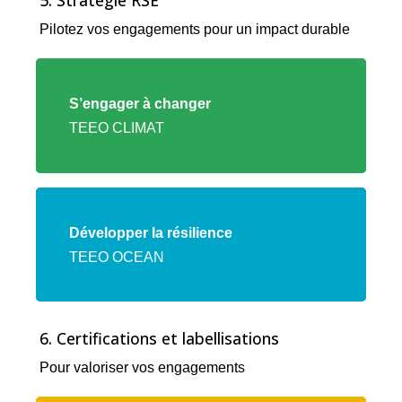
Pilotez vos engagements pour un impact durable
Lien
vers
S’engager à changer
l'offre
TEEO CLIMAT
TEEO
CLIMAT
Lien
vers
Développer la résilience
l'offre
TEEO OCEAN
TEEO
OCEAN
6. Certifications et labellisations
Pour valoriser vos engagements