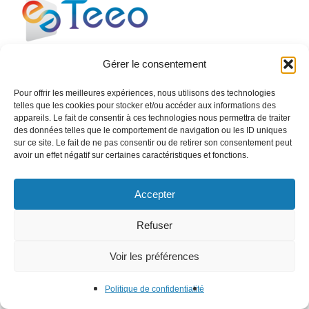
Gérer le consentement
Le management énergétique et environnemental au
service de vos entreprises pour améliorer vos usages
Pour offrir les meilleures expériences, nous utilisons des technologies
énergétiques et votre empreinte sur l’environnement.
telles que les cookies pour stocker et/ou accéder aux informations des
appareils. Le fait de consentir à ces technologies nous permettra de traiter
des données telles que le comportement de navigation ou les ID uniques
sur ce site. Le fait de ne pas consentir ou de retirer son consentement peut
avoir un effet négatif sur certaines caractéristiques et fonctions.
ENERGIE
TEEO SIME
Accepter
Refuser
EAU
Voir les préférences
TEEO OCEAN
Politique de confidentialité
ENVIRONNEMENT