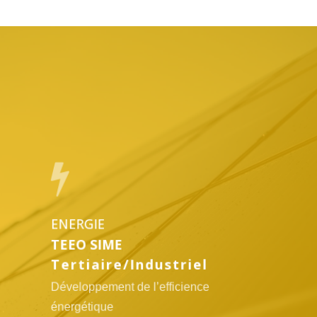
Lien
vers
l'offre
TEEO
SIME
ENERGIE
TEEO SIME
Tertiaire/Industriel
Développement de l’efficience
énergétique