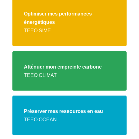
Lien
vers
Optimiser mes performances
l'offre
énergétiques
TEEO
TEEO SIME
SIME
Lien
vers
Atténuer mon empreinte carbone
l'offre
TEEO CLIMAT
TEEO
CLIMAT
Lien
vers
Préserver mes ressources en eau
l'offre
TEEO OCEAN
TEEO
OCEAN