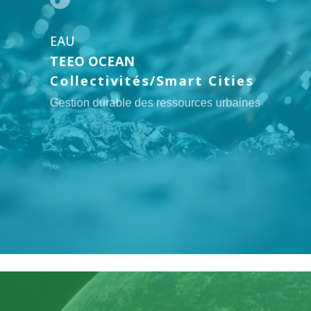
EAU
TEEO OCEAN
Collectivités/Smart Cities
Gestion durable des ressources urbaines
Lien
vers