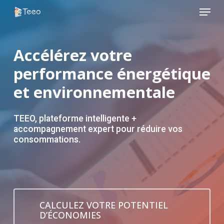
Menu
Skip
to
Close
main
Menu
content
Accélérez votre
performance énergétique
et environnementale
TEEO, plateforme intelligente +
accompagnement expert pour réduire vos
consommations.
CALCULEZ VOTRE POTENTIEL
D’ÉCONOMIES