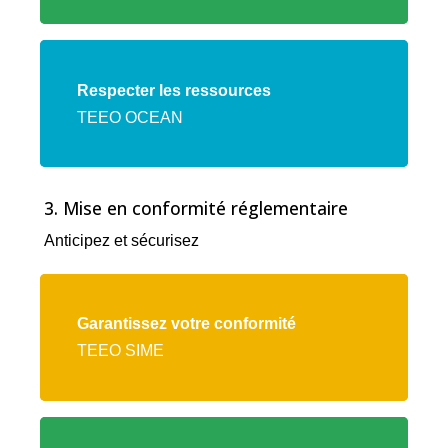
Lien
vers
Respecter les ressources
l'offre
TEEO OCEAN
TEEO
OCEAN
3. Mise en conformité réglementaire
Anticipez et sécurisez
Lien
vers
Garantissez votre conformité
l'offre
TEEO SIME
TEEO
SIME
Lien