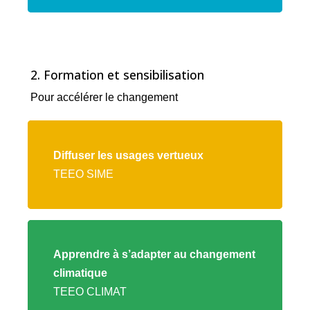
2. Formation et sensibilisation
Pour accélérer le changement
Lien
vers
Diffuser les usages vertueux
l'offre
TEEO SIME
TEEO
SIME
Lien
vers
Apprendre à s’adapter au changement
l'offre
climatique
TEEO
TEEO CLIMAT
CLIMAT