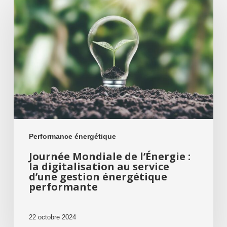
Mondiale
de
l’Énergie
:
la
digitalisation
au
service
d’une
gestion
Performance énergétique
énergétique
Journée Mondiale de l’Énergie :
performante
la digitalisation au service
d’une gestion énergétique
performante
22 octobre 2024