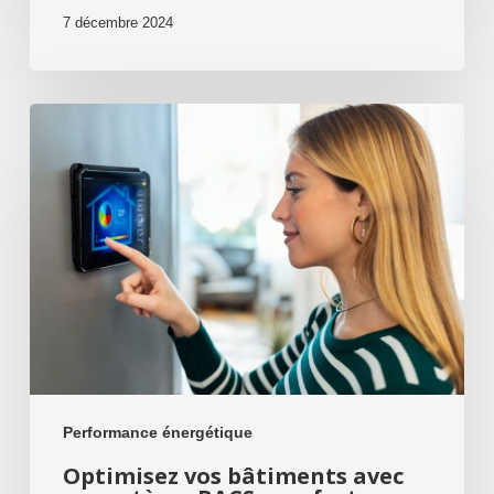
7 décembre 2024
Optimisez
vos
bâtiments
avec
un
système
BACS
:
confort,
économies
et
Performance énergétique
performance
Optimisez vos bâtiments avec