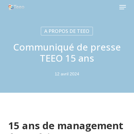
Menu
Skip
to
Close
main
Menu
content
A PROPOS DE TEEO
Communiqué de presse
TEEO 15 ans
12 avril 2024
15 ans de management