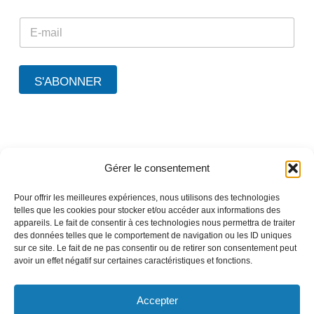
*
E
E
m
m
a
a
i
i
l
l
S'ABONNER
*
E
m
a
i
l
Gérer le consentement
A propos de TEEO
Nos solutions
Pour offrir les meilleures expériences, nous utilisons des technologies
Nos références
telles que les cookies pour stocker et/ou accéder aux informations des
appareils. Le fait de consentir à ces technologies nous permettra de traiter
Nos partenaires
des données telles que le comportement de navigation ou les ID uniques
Nous contacter
sur ce site. Le fait de ne pas consentir ou de retirer son consentement peut
avoir un effet négatif sur certaines caractéristiques et fonctions.
Accepter