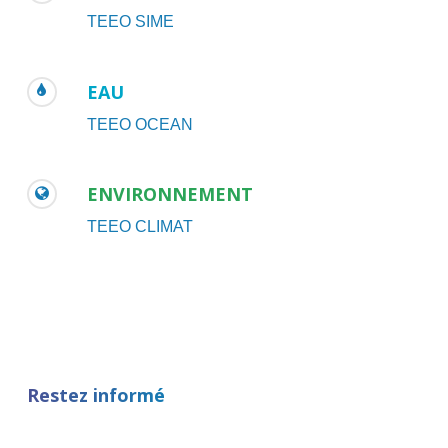
TEEO SIME
EAU
TEEO OCEAN
ENVIRONNEMENT
TEEO CLIMAT
Restez informé
E