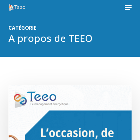
Menu
Skip
to
Close
main
CATÉGORIE
Menu
content
A propos de TEEO
Communiqué
de
presse
TEEO
15
ans