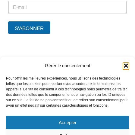
E
m
m
a
a
i
i
l
l
E
S'ABONNER
*
m
a
i
l
*
Gérer le consentement
A propos de TEEO
Nos solutions
Pour offrir les meilleures expériences, nous utilisons des technologies
Nos références
telles que les cookies pour stocker et/ou accéder aux informations des
appareils. Le fait de consentir à ces technologies nous permettra de traiter
Nos partenaires
des données telles que le comportement de navigation ou les ID uniques
Nous contacter
sur ce site. Le fait de ne pas consentir ou de retirer son consentement peut
avoir un effet négatif sur certaines caractéristiques et fonctions.
Accepter